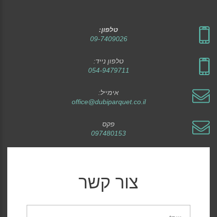
טלפון:
09-7409026
טלפון נייד:
054-9479711
אימייל:
office@dubiparquet.co.il
פקס
097480153
צור קשר